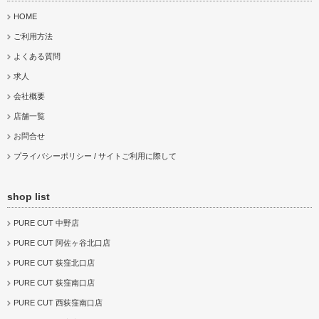
PURE CUT 武蔵境店
PURE CUT 三鷹店
PURE CUT 国立店
HOME
ご利用方法
よくある質問
求人
会社概要
店舗一覧
お問合せ
プライバシーポリシー / サイトご利用に際して
shop list
PURE CUT 中野店
PURE CUT 阿佐ヶ谷北口店
PURE CUT 荻窪北口店
PURE CUT 荻窪南口店
PURE CUT 西荻窪南口店