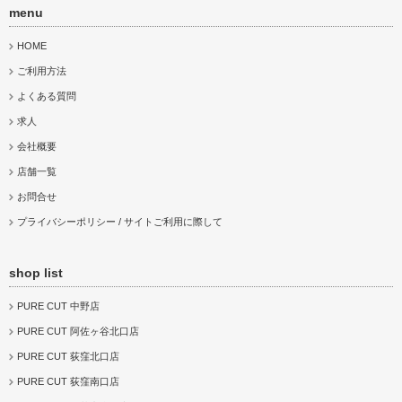
menu
PURE CUT 国立店
PURE CUT 荻窪北口店
PURE CUT 八王子店
HOME
ご利用方法
よくある質問
求人
会社概要
店舗一覧
お問合せ
プライバシーポリシー / サイトご利用に際して
shop list
PURE CUT 中野店
PURE CUT 阿佐ヶ谷北口店
PURE CUT 荻窪北口店
PURE CUT 荻窪南口店