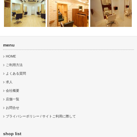
menu
店
PURE CUT 中野店
PURE CUT 武蔵境店
PURE CUT 八王子店
HOME
ご利用方法
よくある質問
求人
会社概要
店舗一覧
お問合せ
プライバシーポリシー / サイトご利用に際して
shop list