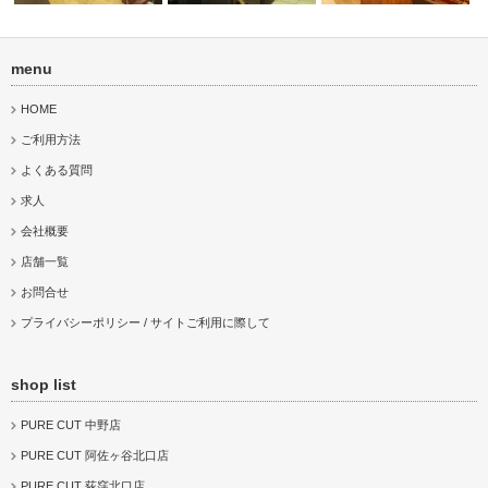
menu
PURE CUT 三鷹店
PURE CUT 荻窪北口店
PURE CUT 国立店
HOME
ご利用方法
よくある質問
求人
会社概要
店舗一覧
お問合せ
プライバシーポリシー / サイトご利用に際して
shop list
PURE CUT 中野店
PURE CUT 阿佐ヶ谷北口店
PURE CUT 荻窪北口店