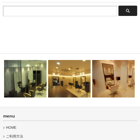
menu
PURE CUT 荻窪北口店
PURE CUT 荻窪南口店
PURE CUT 八王子店
HOME
ご利用方法